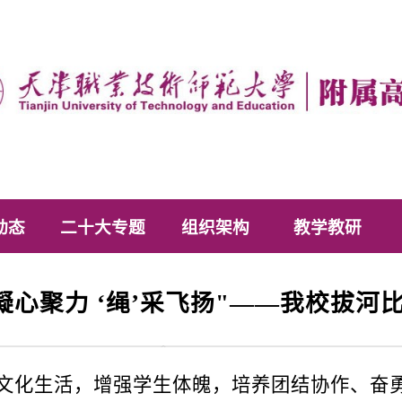
动态
二十大专题
组织架构
教学教研
凝心聚力 ‘绳’采飞扬"——我校拔河
文化生活，增强学生体魄，培养团结协作、奋