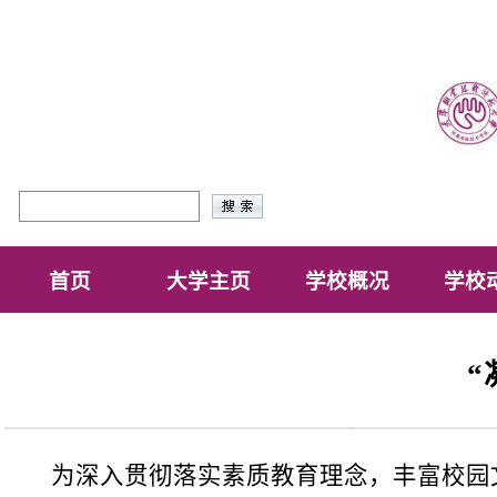
首页
大学主页
学校概况
学校
“
为深入贯彻落实素质教育理念，丰富校园