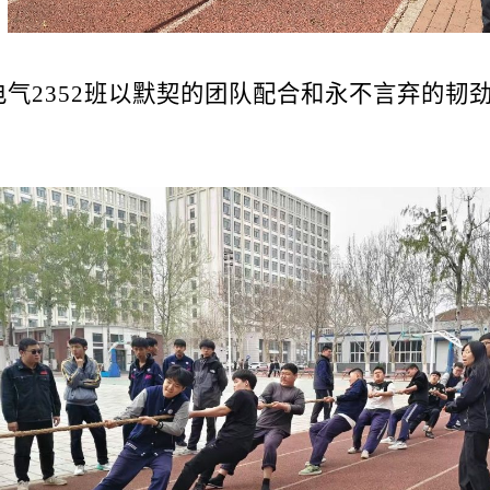
气2352班以默契的团队配合和永不言弃的韧劲力